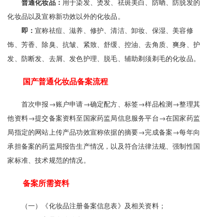
普通化妆品：
用于染发、烫发、祛斑美白、防晒、防脱发的
化妆品以及宣称新功效以外的化妆品。
即：
宣称祛痘、滋养、修护、清洁、卸妆、保湿、美容修
饰、芳香、除臭、抗皱、紧致、舒缓、控油、去角质、爽身、护
发、防断发、去屑、发色护理、脱毛、辅助剃须剃毛的化妆品。
国产普通化妆品备案流程
首次申报→账户申请→确定配方、标签→样品检测→整理其
他资料→提交备案资料至国家药监局信息服务平台→在国家药监
局指定的网站上传产品功效宣称依据的摘要→完成备案→每年向
承担备案的药监局报告生产情况，以及符合法律法规、强制性国
家标准、技术规范的情况。
备案所需资料
（一）《化妆品注册备案信息表》及相关资料；