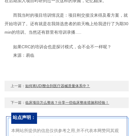
在后期加入项目时听到过一次这样的录频，记忆颇深。
而我当时的项目培训情况是：项目刚交接没来得及看方案，就
开始培训了。还有就是在我筛选患者的前天晚上给我进行了为期30
min的培训。当然还有群里有培训录播.....
如果CRC的培训会也是探讨模式，会不会不一样呢？
来源：易临
上一篇：
如何将UDI整合到医疗器械质量体系中？
下一篇：
临床项目怎么整改？分享一些临床整改措施和经验！
站点声明：
本网站所提供的信息仅供参考之用,并不代表本网赞同其观