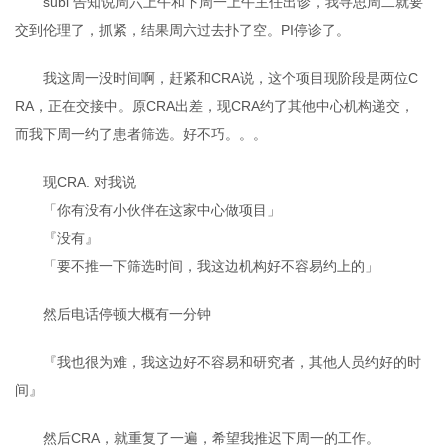
subi 告知说周六上午和下周一上午主任出诊，我寻思周二就要
交到伦理了，抓紧，结果周六过去扑了空。PI停诊了。
我这周一没时间啊，赶紧和CRA说，这个项目现阶段是两位C
RA，正在交接中。原CRA出差，现CRA约了其他中心机构递交，
而我下周一约了患者筛选。好不巧。。。
现CRA. 对我说
「你有没有小伙伴在这家中心做项目」
『没有』
「要不推一下筛选时间，我这边机构好不容易约上的」
然后电话停顿大概有一分钟
『我也很为难，我这边好不容易和研究者，其他人员约好的时
间』
然后CRA，就重复了一遍，希望我推迟下周一的工作。